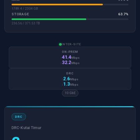
1789.4 / 2304 GB
63.7%
STORAGE
236.56 / 371.53 TB
INTER-SITE
ON-PREM
41.4
↑
Mbps
32.2
↓
Mbps
DRC
2.6
↑
Mbps
1.3
↓
Mbps
10 GbE
DRC
DRC-Kutai Timur