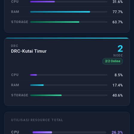
31.6%
CPU
77.7%
RAM
63.7%
STORAGE
2
DRC
DRC-Kutai Timur
NODE
2/2 Online
8.5%
CPU
17.4%
RAM
40.6%
STORAGE
UTILISASI RESOURCE TOTAL
CPU
26.3
%