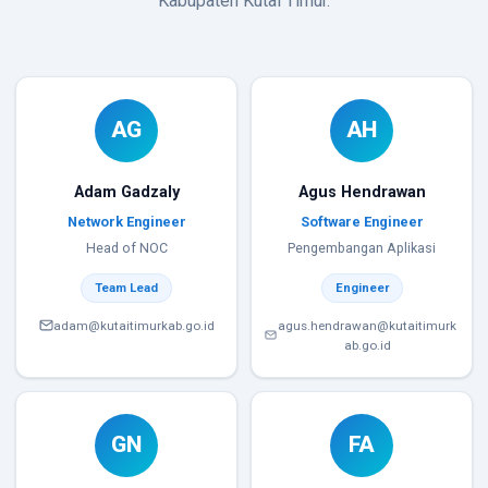
Kabupaten Kutai Timur.
AG
AH
Adam Gadzaly
Agus Hendrawan
Network Engineer
Software Engineer
Head of NOC
Pengembangan Aplikasi
Team Lead
Engineer
adam@kutaitimurkab.go.id
agus.hendrawan@kutaitimurk
ab.go.id
GN
FA