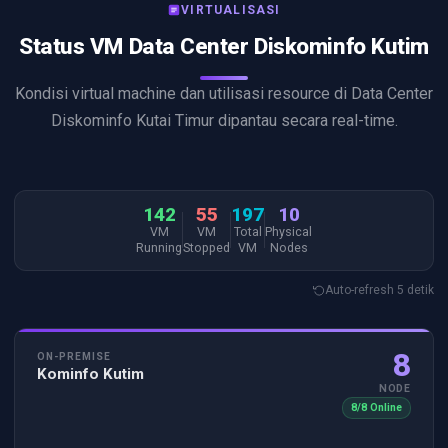
VIRTUALISASI
Status VM Data Center Diskominfo Kutim
Kondisi virtual machine dan utilisasi resource di Data Center
Diskominfo Kutai Timur dipantau secara real-time.
142
55
197
10
VM
VM
Total
Physical
Running
Stopped
VM
Nodes
Auto-refresh 5 detik
8
ON-PREMISE
Kominfo Kutim
NODE
8/8 Online