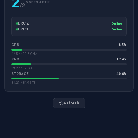
2
NODES AKTIF
/2
DRC 2
Online
DRC 1
Online
8.5%
CPU
42.5 / 499.8 GHz
17.4%
RAM
89.2 / 512 GB
40.6%
STORAGE
33.27 / 81.96 TB
Refresh