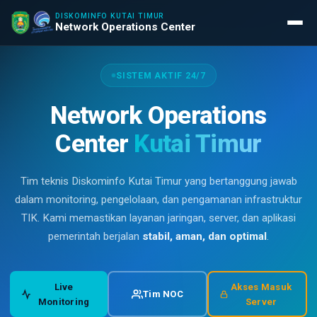
DISKOMINFO KUTAI TIMUR
Network Operations Center
SISTEM AKTIF 24/7
Network Operations
Center
Kutai Timur
Tim teknis Diskominfo Kutai Timur yang bertanggung jawab
dalam monitoring, pengelolaan, dan pengamanan infrastruktur
TIK. Kami memastikan layanan jaringan, server, dan aplikasi
pemerintah berjalan
stabil, aman, dan optimal
.
Live
Akses Masuk
Tim NOC
Monitoring
Server