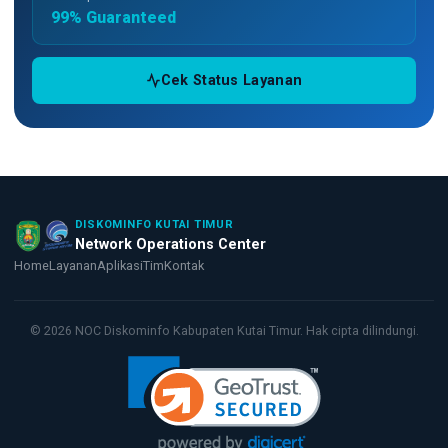
99% Guaranteed
Cek Status Layanan
DISKOMINFO KUTAI TIMUR
Network Operations Center
Home
Layanan
Aplikasi
Tim
Kontak
©
2026
NOC Diskominfo Kabupaten Kutai Timur. Hak cipta dilindungi.