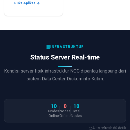
Buka Aplikasi
INFRASTRUKTUR
Status Server Real-time
Kondisi server fisik infrastruktur NOC dipantau langsung dari
sistem Data Center Diskominfo Kutim.
10
0
10
Nodes
Nodes
Total
Online
Offline
Nodes
Auto-refresh 60 detik