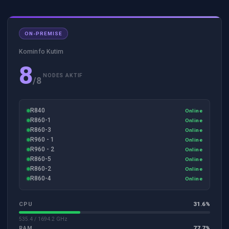
ON-PREMISE
Kominfo Kutim
8
NODES AKTIF
/8
R840
Online
R860-1
Online
R860-3
Online
R960 - 1
Online
R960 - 2
Online
R860-5
Online
R860-2
Online
R860-4
Online
31.6%
CPU
535.4 / 1694.2 GHz
77.7%
RAM